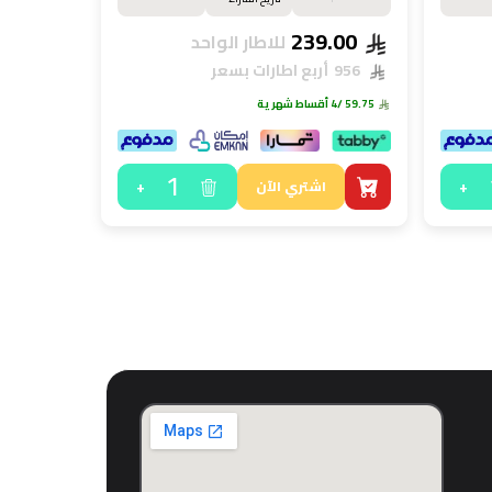
239.00
للاطار الواحد
956
أربع اطارات بسعر
59.75
/4 أقساط شهرية
1
+
+
اشتري الآن