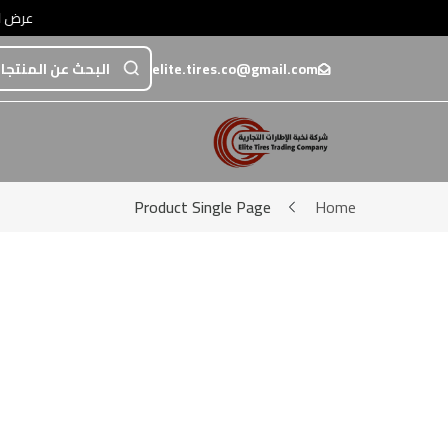
عرض اضافي خصم 5% عند الدفع تحويل أو عبر💳 مدى / فيزا / ماستركارد • عرض اضافي خصم 5% عند الدفع تحويل أو عبر
elite.tires.co@gmail.com
Product Single Page
Home