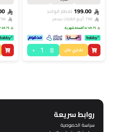
199.00
199.00
للاطار الواحد
796
أربع اطارات بسعر
796
49.75
/4 أقساط شهرية
49.75
/4 أقساط ش
1
+
اشتري الآن
روابط سريعة
سياسة الخصوصية