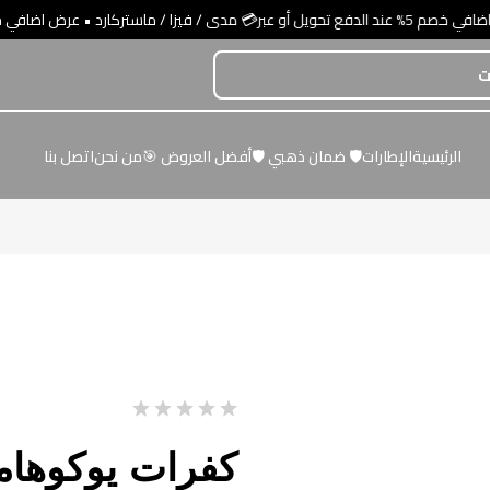
 مدى / فيزا / ماستركارد
الرئيسية
الإطارات
🛡️ ضمان ذهبي 🛡️
أفضل العروض 🎯
من نحن
اتصل بنا
كفرات يوكوهاما مقا