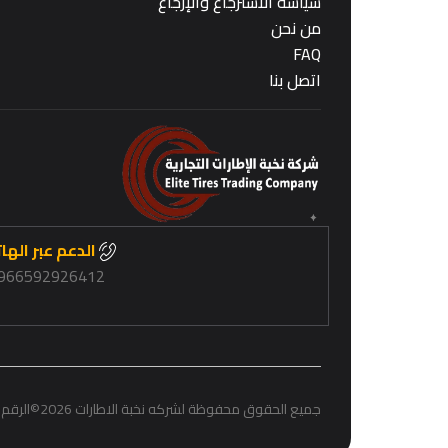
سياسة الاسترجاع والإرجاع
من نحن
FAQ
اتصل بنا
الدعم عبر الها
966592926412+
جميع الحقوق محفوظة لشركه نخبة الاطارات 2026
©
الرقم 