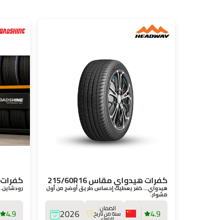
كفرات هيدواي مقاس 215/60R16
كفرات رو
هيدواي… كفر يعطيك إحساس طريق أوضح من أول
رودشاين… 
مشوار.
الضمان:
4.9
2026
4.9
سنة من تاريخ
الشراء