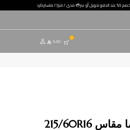
0
0.00
س 215/60R16