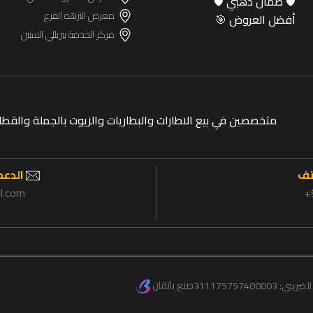
🛡️ ضمان ذهبي 🛡️
معرض النزهة الفرع
أفضل العروض 🎯
مركز الخدمة بيريللي الستين
متخصصين في بيع الاطارات والبطاريات والزيوت بالجملة وال
تف
الدعم 
il.com
صنع باتقان
الضريبي:
311175797400003