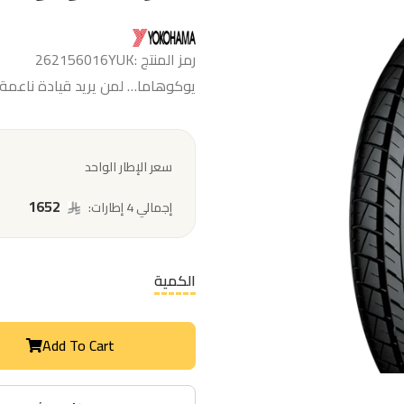
رمز المنتج :262156016YUK
يوكوهاما… لمن يريد قيادة ناعمة
سعر الإطار الواحد
1652
إجمالي 4 إطارات:
الكمية
Add To Cart