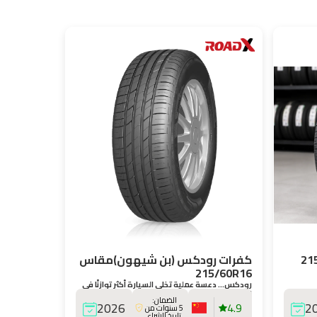
كفرات رودكس (بن شيهون)مقاس
215/60R16
رودكس… دعسة عملية تخلي السيارة أكثر توازنًا في
الاستخدام اليومي.
الضمان:
2026
4.9
2
5 سنوات من
تاريخ الشراء