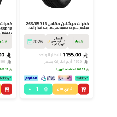
كفرات ميشلان مقاس 265/65R18
كفرات 
/65R18
ميشلان… جودة عالمية تخلي كل رحلة أهدأ وأثبت.
برجستون… 
الضمان:
4.9
2026
4.9
5 سنوات من
تاريخ الشراء
825.00
1155.00
للاطار الواحد
4620
أربع اطارات بسعر
3300
288.75
/4 أقساط شهرية
206.25
1
+
اشتري الآن