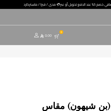
0
0.00
(بن شيهون) مقاس