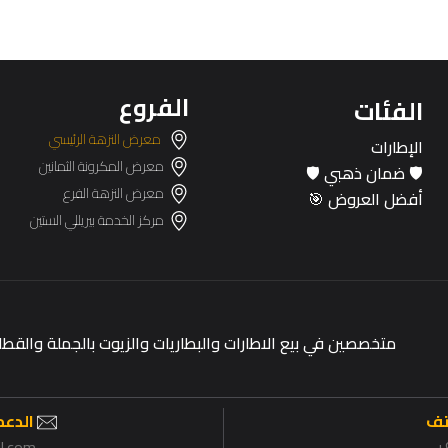
الفروع
الفئات
معرض النزهة الرئيسي
الإطارات
معرض المكرونة الثمانين
🛡️ ضمان ذهبي 🛡️
معرض النزهة الفرع
أفضل العروض 🎯
مركز الخدمة بيريللي الستين
متخصصين في بيع الاطارات والبطاريات والزيوت بالجملة وال
تف
الدعم 
il.com