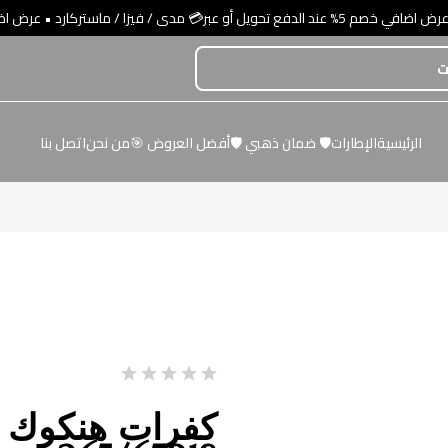
كارد • عرض اضافي خصم 5% عند الدفع تحويل أو عبر💳 مدى / فيزا / ماستركارد
الرئيسية
الإطارات
🛡️ ضمان ذهبي 🛡️
أفضل العروض 🎯
من نحن
اتصل بنا
كفرات هنكوك 