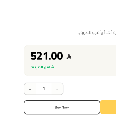
 أهدأ وأقرب للطريق.
521.00
شامل الضريبة
+
-
Buy Now