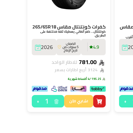
مقاس
كفرات كونتنتال مقاس 265/65R18
كونتنتال… كفر ألماني يعطيك ثقة مختلفة على
الطريق.
أقرب
الضمان:
2026
4.9
2
5 سنوات من
تاريخ الإنتاج
781.00
للاطار الواحد
3124
أربع اطارات بسعر
195.25
/4 أقساط شهرية
1
+
+
اشتري الآن