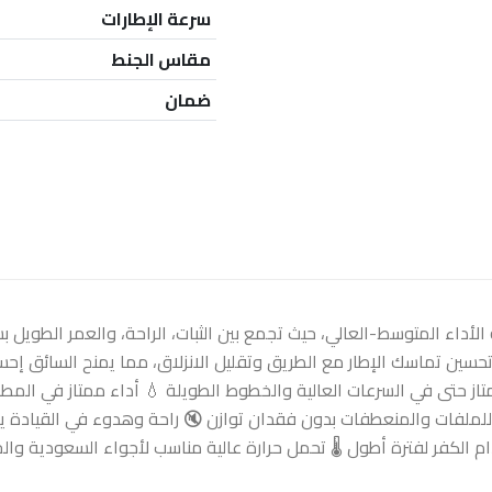
سرعة الإطارات
مقاس الجنط
ضمان
 في فئة الأداء المتوسط-العالي، حيث تجمع بين الثبات، الراحة، والعمر الطويل
حسين تماسك الإطار مع الطريق وتقليل الانزلاق، مما يمنح السائق إحس
از حتى في السرعات العالية والخطوط الطويلة 💧 أداء ممتاز في المطر
للملفات والمنعطفات بدون فقدان توازن 🔇 راحة وهدوء في القيادة ي
لكفر لفترة أطول 🌡️ تحمل حرارة عالية مناسب لأجواء السعودية والخ