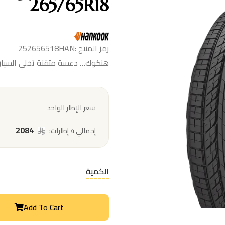
265/65R18
رمز المنتج :252656518HAN
هنكوك… دعسة متقنة تخلي السيارة
سعر الإطار الواحد
2084
إجمالي 4 إطارات:
الكمية
Add To Cart