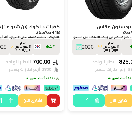
برجستون مقاس
كفرات هنكوك (بن شيهون) 
265/65R18
265
كفر مصمم للي يهمه الاعتماد قبل السعر.
هنكوك… دعسة متقنة تخلي السيارة أهدأ و
للطريق.
الضمان:
الضمان:
025
4.9
2026
5 سنوات من
5 سنوات من
تاريخ الإنتاج
تاريخ الشراء
700.00
للاطار الواحد
للاطار الواحد
أربع اطارات بسعر
2800
أربع اطارات بسعر
/4 أقساط شهرية
175
/4 أقساط شهرية
1
1
+
اشتري الآن
اشتري الآن