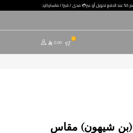
0
0.00
(بن شيهون) مقاس