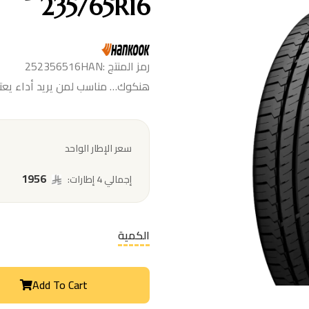
235/65R16
رمز المنتج :252356516HAN
هنكوك… مناسب لمن يريد أداء يعتمد
سعر الإطار الواحد
1956
إجمالي 4 إطارات:
الكمية
Add To Cart