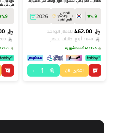
نكسن… كفر يخلي المشوار أطول وأخف على السيارة.
جوديير… اخ
في كل طر
الضمان:
4.9
2026
4.9
3 سنوات من
تاريخ الشراء
567.00
462.00
للاطار الواحد
1848
أربع اطارات بسعر
2268
115.5
/4 أقساط شهرية
141.75
1
+
اشتري الآن