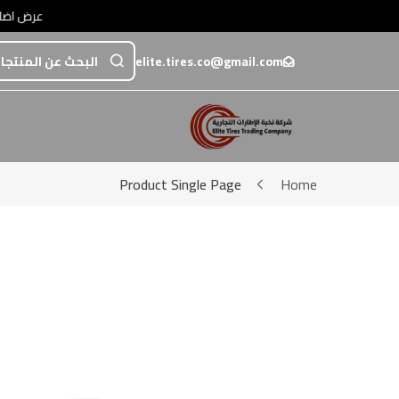
عرض اضافي خصم 5% عند الدفع تحويل أو عبر💳 مدى / فيزا / ماستركارد • عرض اضافي خصم 5% عند الدفع تحويل أو عبر💳 مدى / فيزا / ما
elite.tires.co@gmail.com
Product Single Page
Home