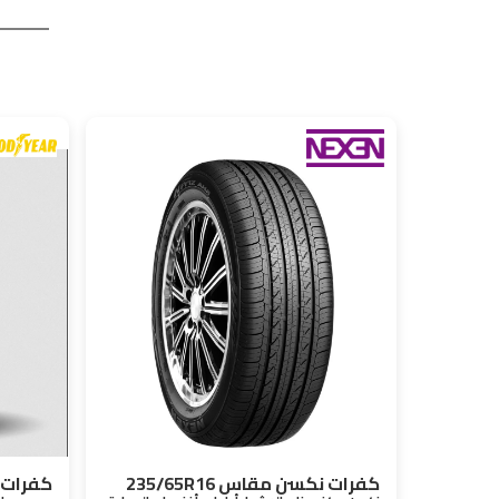
كفرات نكسن مقاس 235/65R16
كفرات جود