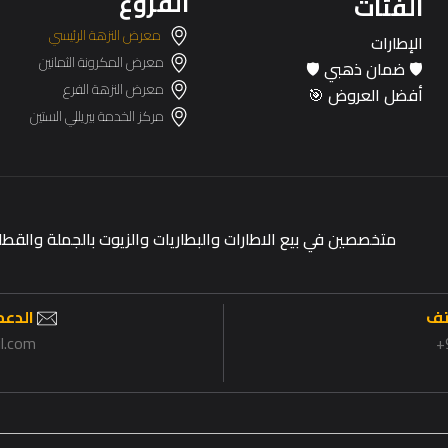
الفروع
الفئات
معرض النزهة الرئيسي
الإطارات
معرض المكرونة الثمانين
🛡️ ضمان ذهبي 🛡️
معرض النزهة الفرع
أفضل العروض 🎯
مركز الخدمة بيريللي الستين
متخصصين في بيع الاطارات والبطاريات والزيوت بالجملة وال
تف
الدعم 
il.com