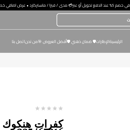
ستركارد
الرئيسية
الإطارات
🛡️ ضمان ذهبي 🛡️
أفضل العروض 🎯
من نحن
اتصل بنا
كفرات هنكوك 