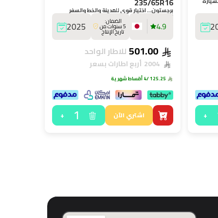
235/65R16
سيارة
برجستون… اختيار قوي للمدينة والخط والسفر
الطويل.
الضمان:
2025
4.9
2
5 سنوات من
تاريخ الإنتاج
501.00
للاطار الواحد
2004
أربع اطارات بسعر
125.25
/4 أقساط شهرية
1
+
+
اشتري الآن