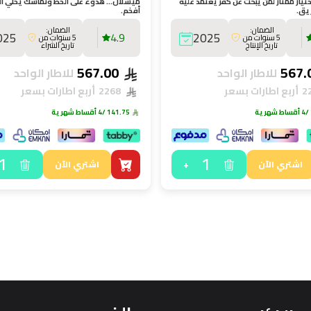
تيار ممتاز لمن يبحث عن كفر يعتمد عليه
ميشلان… هدوء على الخط وتماسك يخلي ال
يق.
أفخم.
الضمان:
الضمان:
025
4.9
2025
5 سنوات من
5 سنوات من
تاريخ الإنتاج
تاريخ الشراء
567.00
للاطار الواحد
للاطار الواحد
أربع اطارات بسعر
2268
أربع اطارات بسعر
/4 أقساط شهرية
141.75
/4 أقساط شهرية
1
1
+
اشتري الآن
اشتري الآن