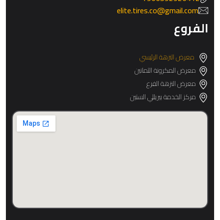
elite.tires.co@gmail.com
الفروع
معرض النزهة الرئيسي
معرض المكرونة الثمانين
معرض النزهة الفرع
مركز الخدمة بيريللي الستين