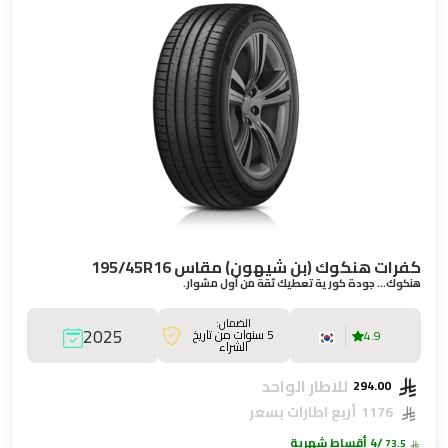
كفرات هنكوك (بن شيهون) مقاس 195/45R16
هنكوك… جودة كورية تعطيك ثقة من أول مشوار.
الضمان:
2025
5 سنوات من تاريخ
4.9
الشراء
للاطار الواحد
294.00
1176
أربع اطارات بسعر
/4 أقساط شهرية
73.5