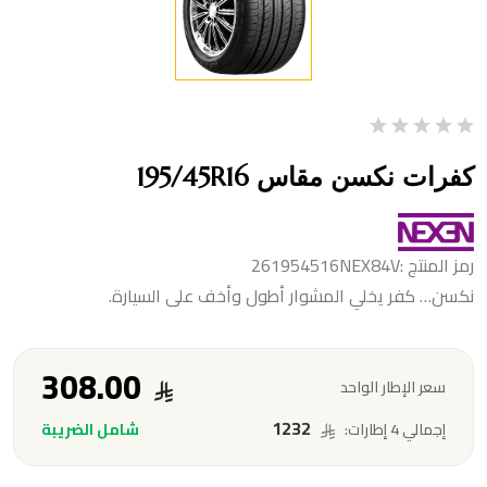
كفرات نكسن مقاس 195/45R16
رمز المنتج :261954516NEX84V
نكسن… كفر يخلي المشوار أطول وأخف على السيارة.
308.00
سعر الإطار الواحد
1232
شامل الضريبة
إجمالي 4 إطارات: