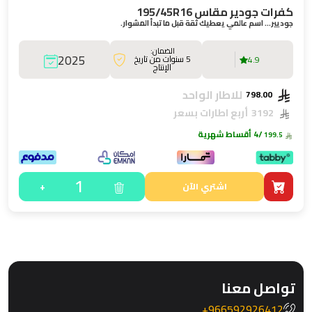
كفرات جودير مقاس 195/45R16
جوديير… اسم عالمي يعطيك ثقة قبل ما تبدأ المشوار.
الضمان:
2025
5 سنوات من تاريخ
4.9
الإنتاج
للاطار الواحد
798.00
3192
أربع اطارات بسعر
/4 أقساط شهرية
199.5
1
+
اشتري الآن
تواصل معنا
966592926412+