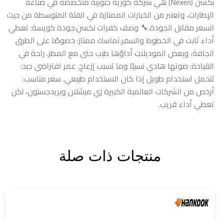
نكسن (Nexen) هي شركة كورية جنوبية متخصصة في صناعة
الإطارات، وتعتبر من الخيارات الممتازة في الفئة المتوسطة من حيث
السعر مقابل الجودة.🔧 وصف كفرات نكسن:جودة كويسة: تعطي
أداء ثابت في الخطوط والسفر.تماسك ممتاز: خصوصًا على الطرق
الجافة، وبعض الموديلات أداؤها طيب حتى مع المطر. راحة في
القيادة: صوتها هادي نسبيًا وما تسبب إزعاج. عمر افتراضي جيد:
تتحمل استخدام طويل إذا كان الاستخدام طبيعي. سعر مناسب:
أرخص من الشركات العالمية الكبيرة زي ميشلان وبريدجستون، لكن
تعطي أداء قريب.
منتجات ذات صلة