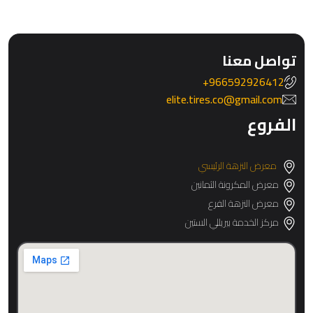
تواصل معنا
966592926412+
elite.tires.co@gmail.com
الفروع
معرض النزهة الرئيسي
معرض المكرونة الثمانين
معرض النزهة الفرع
مركز الخدمة بيريللي الستين