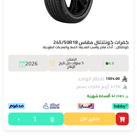
كفرات كونتنتال مقاس 245/50R18
كونتنتال… أداء فاخر يناسب المدينة، الخط، والسرعات الطويلة.
الضمان:
2026
5 سنوات من تاريخ
4.9
الإنتاج
للاطار الواحد
1034.00
4136
أربع اطارات بسعر
/4 أقساط شهرية
258.5
1
+
اشتري الآن