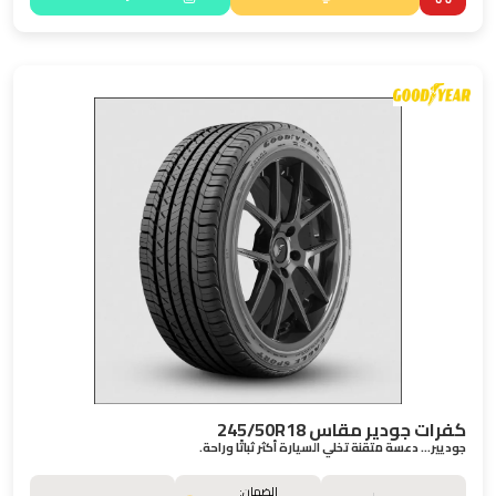
كفرات جودير مقاس 245/50R18
جوديير… دعسة متقنة تخلي السيارة أكثر ثباتًا وراحة.
الضمان: