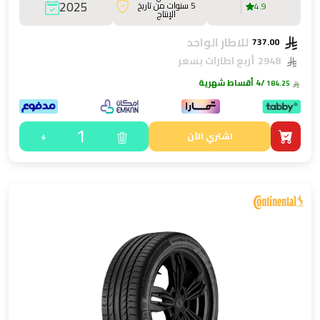
2025
5 سنوات من تاريخ
4.9
الإنتاج
للاطار الواحد
737.00
2948
أربع اطارات بسعر
/4 أقساط شهرية
184.25
1
+
اشتري الآن