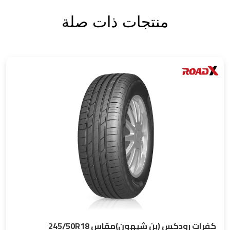
منتجات ذات صلة
كفرات رودكس (بن شيهون)مقاس 245/50R18