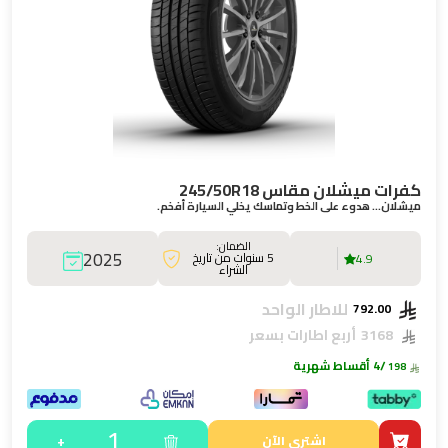
كفرات ميشلان مقاس 245/50R18
ميشلان… هدوء على الخط وتماسك يخلي السيارة أفخم.
الضمان:
2025
5 سنوات من تاريخ
4.9
الشراء
للاطار الواحد
792.00
3168
أربع اطارات بسعر
/4 أقساط شهرية
198
1
+
اشتري الآن