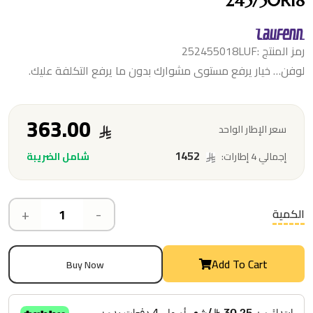
245/50R18
رمز المنتج :252455018LUF
لوفن… خيار يرفع مستوى مشوارك بدون ما يرفع التكلفة عليك.
363.00
سعر الإطار الواحد
1452
شامل الضريبة
إجمالي 4 إطارات:
+
-
الكمية
Add To Cart
Buy Now