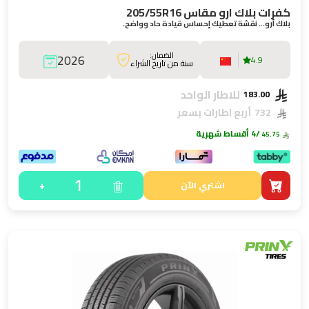
كفرات بلاك ارو مقاس 205/55R16
بلاك أرو… نقشة تعطيك إحساس قيادة حاد وواضح.
الضمان:
2026
4.9
سنة من تاريخ الشراء
للاطار الواحد
183.00
732
أربع اطارات بسعر
/4 أقساط شهرية
45.75
1
+
اشتري الآن