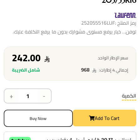
205/55R16
رمز المنتج :252055516LUF
لوفن… خيار يرفع مستوى مشوارك بدون ما يرفع التكلفة عليك.
242.00
سعر الإطار الواحد
968
شامل الضريبة
إجمالي 4 إطارات:
+
-
الكمية
Add To Cart
Buy Now