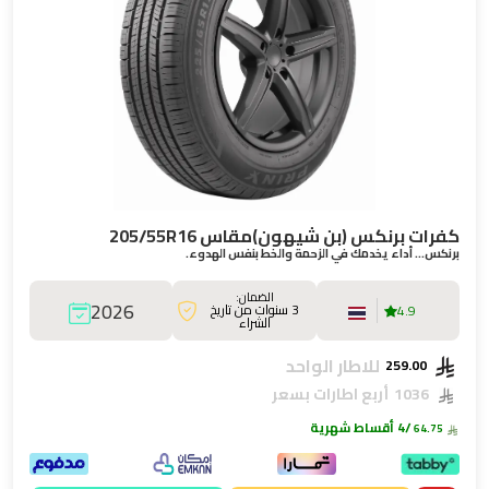
كفرات برنكس (بن شيهون)مقاس 205/55R16
برنكس… أداء يخدمك في الزحمة والخط بنفس الهدوء.
الضمان:
2026
3 سنوات من تاريخ
4.9
الشراء
للاطار الواحد
259.00
1036
أربع اطارات بسعر
/4 أقساط شهرية
64.75