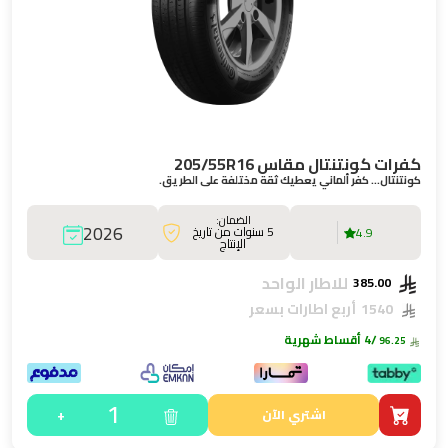
كفرات كونتنتال مقاس 205/55R16
كونتنتال… كفر ألماني يعطيك ثقة مختلفة على الطريق.
الضمان:
2026
5 سنوات من تاريخ
4.9
الإنتاج
للاطار الواحد
385.00
1540
أربع اطارات بسعر
/4 أقساط شهرية
96.25
1
+
اشتري الآن