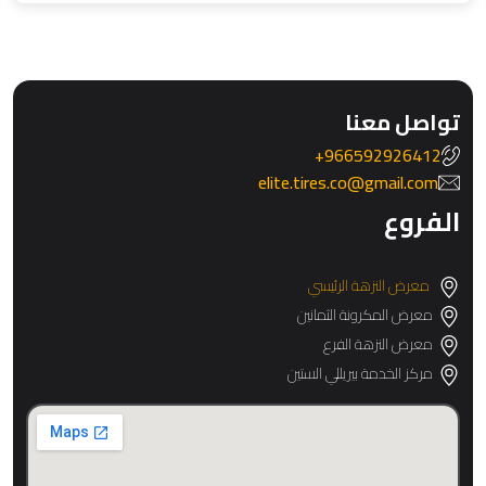
تواصل معنا
966592926412+
elite.tires.co@gmail.com
الفروع
معرض النزهة الرئيسي
معرض المكرونة الثمانين
معرض النزهة الفرع
مركز الخدمة بيريللي الستين