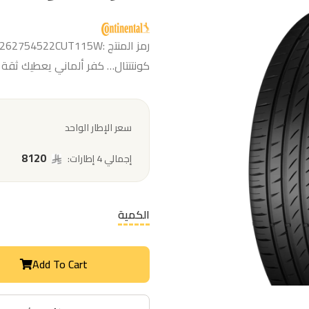
رمز المنتج :262754522CUT115W
كونتنتال… كفر ألماني يعطيك ثقة 
سعر الإطار الواحد
8120
إجمالي 4 إطارات:
الكمية
Add To Cart