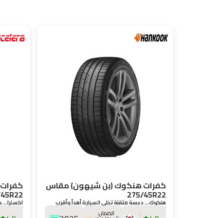
كفرات هنكوك (بن شيهون) مقاس
كفرات 
/45R22
275/45R22
هنكوك… دعسة متقنة تخلي السيارة أهدأ وأقرب
اكسلرا… ك
للطريق.
اليومية.
الضمان: