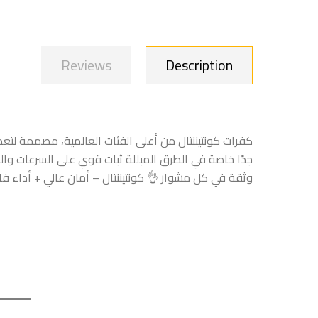
Reviews
Description
كفرات كونتيننتال من أعلى الفئات العالمية، مصممة لتع
جدًا خاصة في الطرق المبللة ثبات قوي على السرعات وال
وثقة في كل مشوار 👌 كونتيننتال – أمان عالي + أداء فا