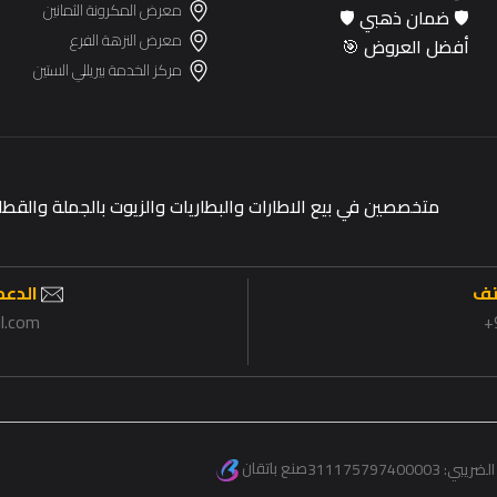
معرض المكرونة الثمانين
🛡️ ضمان ذهبي 🛡️
معرض النزهة الفرع
أفضل العروض 🎯
مركز الخدمة بيريللي الستين
متخصصين في بيع الاطارات والبطاريات والزيوت بالجملة وال
تف
الدعم 
il.com
صنع باتقان
الضريبي:
311175797400003