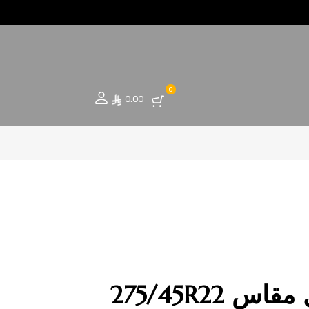
0
0.00
 275/45R22