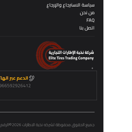
سياسة الاسترجاع والإرجاع
من نحن
FAQ
اتصل بنا
الدعم عبر الها
966592926412+
جميع الحقوق محفوظة لشركه نخبة الاطارات 2026
©
الرقم 