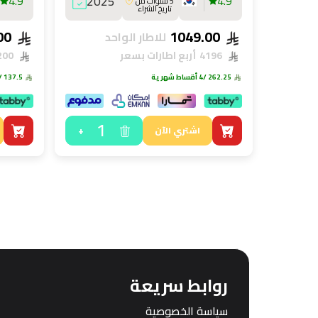
4.9
2025
4.9
5 سنوات من
تاريخ الشراء
550.00
1049.00
للاطار الواحد
4196
أربع اطارات بسعر
2200
262.25
/4 أقساط شهرية
137.5
/4 أقساط ش
1
+
اشتري الآن
روابط سريعة
سياسة الخصوصية