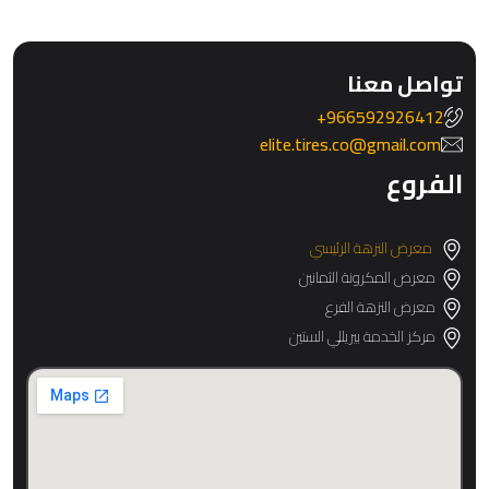
تواصل معنا
966592926412+
elite.tires.co@gmail.com
الفروع
معرض النزهة الرئيسي
معرض المكرونة الثمانين
معرض النزهة الفرع
مركز الخدمة بيريللي الستين