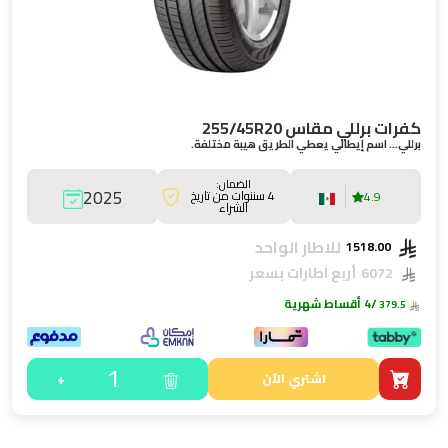
كفرات برللي مقاس 255/45R20
برللي… اسم إيطالي يعطي الطريق هيبة مختلفة.
الضمان:
2025
4 سننوات من تاريخ
4.9
الشراء
للاطار الواحد
1518.00
6072
أربع اطارات بسعر
/4 أقساط شهرية
379.5
1
+
اشتري الآن