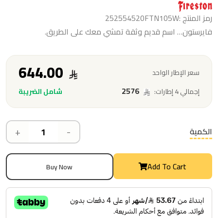
رمز المنتج :252554520FTN105W
فايرستون… اسم قديم وثقة تمشي معك على الطريق.
644.00
سعر الإطار الواحد
2576
شامل الضريبة
إجمالي 4 إطارات:
+
-
الكمية
Add To Cart
Buy Now