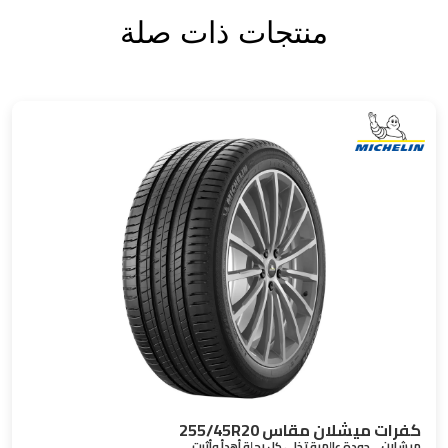
منتجات ذات صلة
كفرات ميشلان مقاس 255/45R20
ميشلان… جودة عالمية تخلي كل رحلة أهدأ وأثبت.