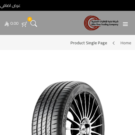
عرض اضافي خصم 5% عند الدفع تحويل أو عبر💳 مدى / فيزا / ماستركارد • عرض اضافي خصم 5% عند الدفع تحويل أو عبر💳 مدى / فيزا / ماستركارد
0
0.00
Product Single Page
Home