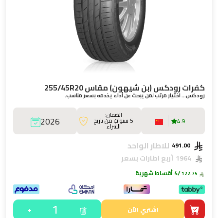
كفرات رودكس (بن شيهون) مقاس 255/45R20
رودكس… اختيار مرتب لمن يبحث عن أداء يخدمه بسعر مناسب.
الضمان:
2026
5 سنوات من تاريخ
4.9
الشراء
للاطار الواحد
491.00
1964
أربع اطارات بسعر
/4 أقساط شهرية
122.75
1
+
اشتري الآن