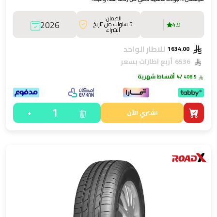
الضمان:
2026
5 سنوات من تاريخ
4.9
الشراء
للاطار الواحد
1634.00
6536
أربع اطارات بسعر
/4 أقساط شهرية
408.5
1
+
اشتري الآن