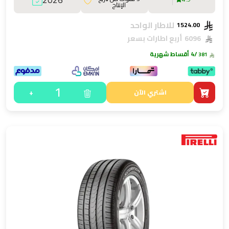
الإنتاج
للاطار الواحد
1524.00
6096
أربع اطارات بسعر
/4 أقساط شهرية
381
1
+
اشتري الآن