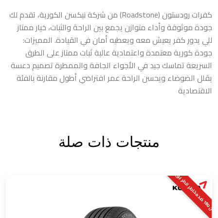
كفرات رودستون (Roadstone) من شركة نيكسن الكورية، تقدم لك
جودة موثوقة وأداء متوازن يجمع بين الراحة والثبات، خيار ممتاز
للي يدور كفر يعيش معه ويعطيه أمان في القيادة. المميزات:
جودة كورية معتمدة واعتمادية عالية ثبات ممتاز على الطرق
السريعة تماسك جيد في الأجواء الجافة والممطرة تصميم دعسة
يقلل الضوضاء ويحسن الراحة عمر افتراضي أطول مقارنة بالفئة
الاقتصادية
منتجات ذات صلة
ض
م
ا
8
0
ض
د
م
خ
ا
ط
ر
ا
ل
ط
ر
ي
1