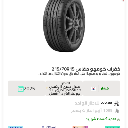
كفرات كومهو مقاس 215/70R15
كومهو… لمن يريد هدوءًا على الطريق بدون التنازل عن الأداء.
الضمان:
ضمان ذهبي 5 وضمان
2025
4.9
ضد المخاطر الطريق 180
يوم عند الشراء 4 يتفعل
للاطار الواحد
272.00
1088
أربع اطارات بسعر
/4 أقساط شهرية
68