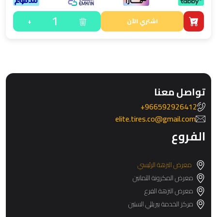
1
+
اشتري الآن
تواصل معنا
966592926412+
elite.tires.co@gmail.com
الفروع
معرض النزهة الرئيسي
معرض المكرونة الثمانين
معرض النزهة الفرع
مركز الخدمة بيريللي الستين