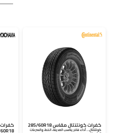
كفرات كونتنتال مقاس 285/60R18
كفرات 
/60R18
كونتنتال… أداء فاخر يناسب المدينة، الخط، والسرعات