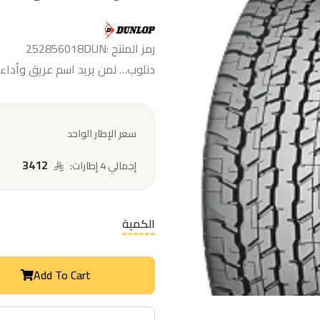
رمز المنتج :252856018DUN
دنلوب… لمن يريد اسم عريق وأداء 
سعر الإطار الواحد
3412
إجمالي 4 إطارات:
الكمية
Add To Cart