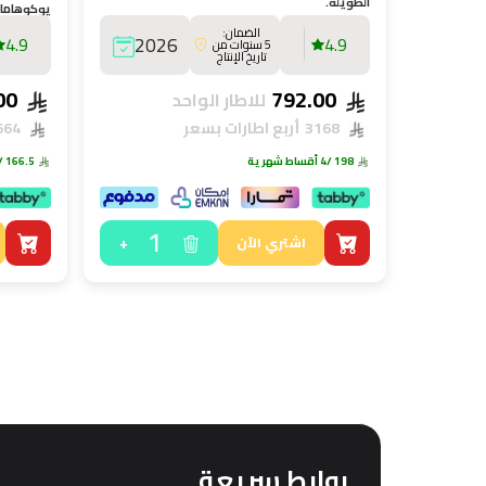
الطويلة.
يوكوهاما…
على الطري
الضمان:
4.9
2026
4.9
5 سنوات من
تاريخ الإنتاج
666.00
792.00
للاطار الواحد
3168
أربع اطارات بسعر
2664
198
/4 أقساط شهرية
166.5
/4 أقساط ش
1
+
اشتري الآن
روابط سريعة