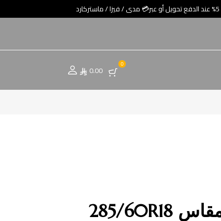
0
0.00
285/60R1