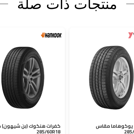
منتجات ذات صلة
يوكوهاما مقاس
كفرات هنكوك (بن شيهون) 
285/60R18
285