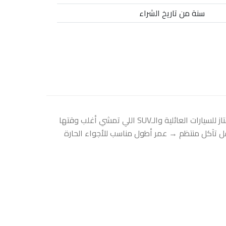
سنة من تاريخ الشراء
كفر دنلوب يعتبر من فئة All Terrain الخفيفة، لكنه أقرب للخط (Highway) من البر. يعني مريح وناعم في الاستخدام اليومي، وممتاز للسيارات العائلية والـSUV اللي تمشي أغلب وقتها
ين أفضل بسبب مقاومة أقل تآكل منتظم → عمر أطول مناسب للأجواء الحارة