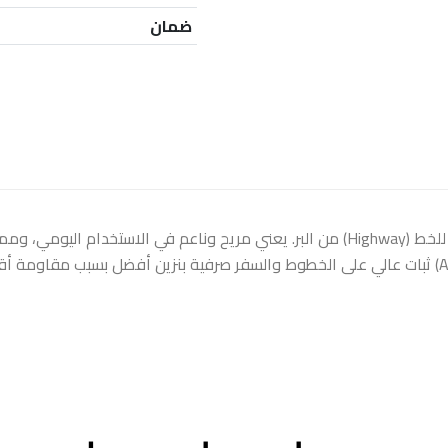
ضمان
على الإسفلت. المميزات: دعسة هادئة جدًا (أريح من AT25) ثبات عالي على الخطوط والسفر صرفية بنز