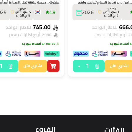
 لمن يريد قيادة ناعمة وتماسك واضح
هنكوك… دعسة متقنة تخلي السيارة أهدأ و
ق.
للطريق.
الضمان:
الضمان:
025
4.9
2026
3 سنوات من
5 سنوات من
تاريخ الشراء
تاريخ الشراء
745.00
للاطار الواحد
للاطار الواحد
أربع اطارات بسعر
2980
أربع اطارات بسعر
هرية
186.25
/4 أقساط شهرية
1
1
+
اشتري الآن
اشتري الآن
الفروع
الفئات