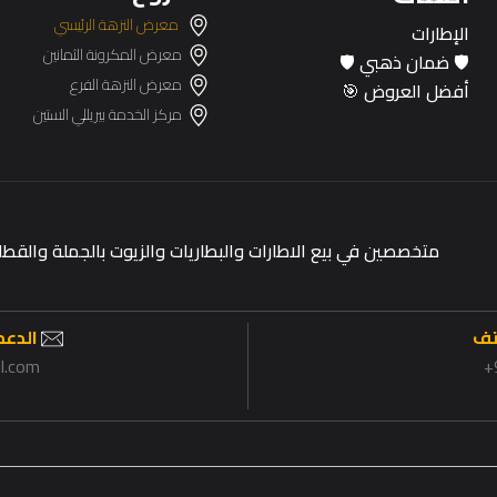
معرض النزهة الرئيسي
الإطارات
معرض المكرونة الثمانين
🛡️ ضمان ذهبي 🛡️
معرض النزهة الفرع
أفضل العروض 🎯
مركز الخدمة بيريللي الستين
متخصصين في بيع الاطارات والبطاريات والزيوت بالجملة وال
تف
الدعم 
il.com