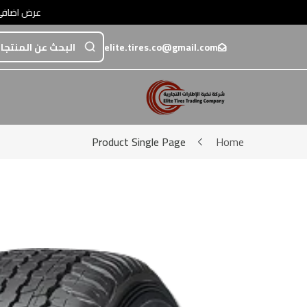
عرض اضافي خصم 5% عند الدفع تحويل أو عبر💳 مدى / فيزا / ماستركارد • عرض اضافي خصم 5% عند الدفع تحويل أو عبر💳 مدى / فيزا / ماستركارد
elite.tires.co@gmail.com
Product Single Page
Home