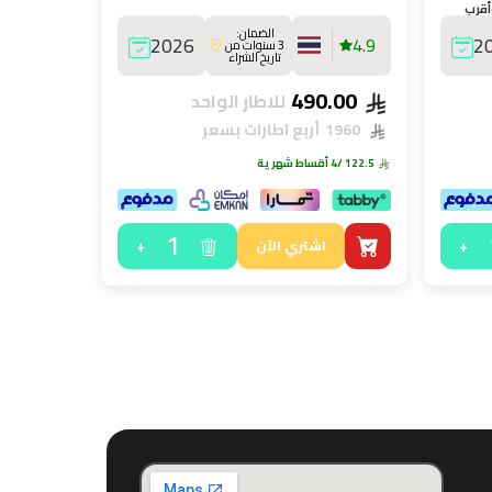
أقرب
الضمان:
2026
4.9
2
3 سنوات من
تاريخ الشراء
490.00
للاطار الواحد
1960
أربع اطارات بسعر
122.5
/4 أقساط شهرية
1
+
+
اشتري الآن