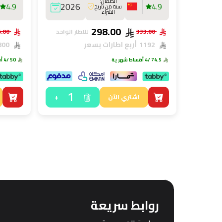
الضمان:
4.9
2026
4.9
سنة من تاريخ
الشراء
298.00
333.00
للاطار الواحد
235.00
1192
أربع اطارات بسعر
800
74.5
/4 أقساط شهرية
50
/4 أقساط شهرية
1
+
اشتري الآن
روابط سريعة