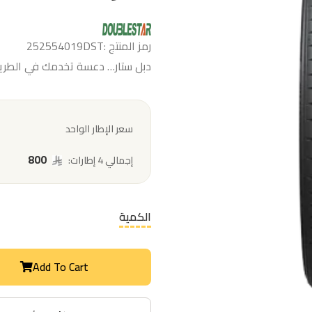
رمز المنتج :252554019DST
دبل ستار… دعسة تخدمك في الطريق
سعر الإطار الواحد
800
إجمالي 4 إطارات:
الكمية
Add To Cart