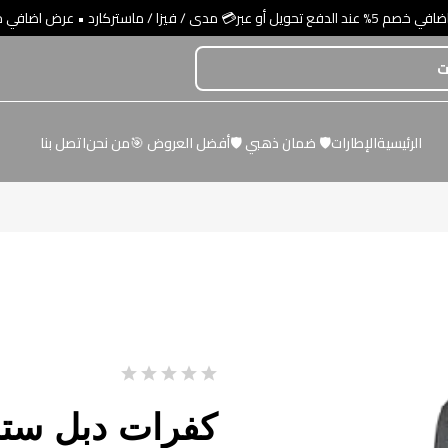
و عبر💳 مدى / فيزا / ماستركارد
الرئيسية
الإطارات
🛡️ ضمان ذهبي 🛡️
أفضل العروض 🎯
من نحن
اتصل بنا
كفرات دبل ستار مقا