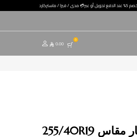
0
0.00
س 255/40R19