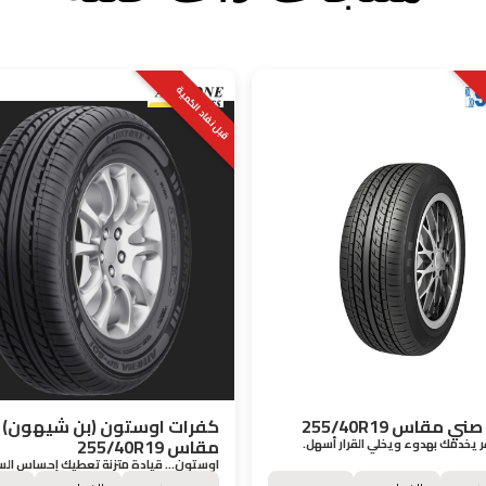
قبل نفاد الكمية
 مقاس 255/40R19
كفرات اوستون (بن شيهون)
مقاس 255/40R19
يخدمك بهدوء ويخلي القرار أسهل.
اوستون… قيادة متزنة تعطيك إحساس الس