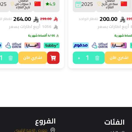
الضمان:
الضمان:
025
4.9
2025
سنة من تاريخ
3 سنوات من
الشراء
تاريخ الشراء
264.00
200.00
للاطار الواحد
299.00
للاطار ا
أربع اطارات بسعر
1056
أربع اطارات بسعر
66
/4 أقساط شهرية
1
1
+
اشتري الآن
اشتري الآن
الفروع
الفئات
معرض النزهة الرئيسي