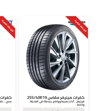
قبل نفاد الكمية
قبل نفاد الكمية
كفرات ميليفر مقاس 255/40R19
كفرات صني
ميليفر… أداء بسيط وواضح يخدمك في المدينة
صني… كفر 
والخط.