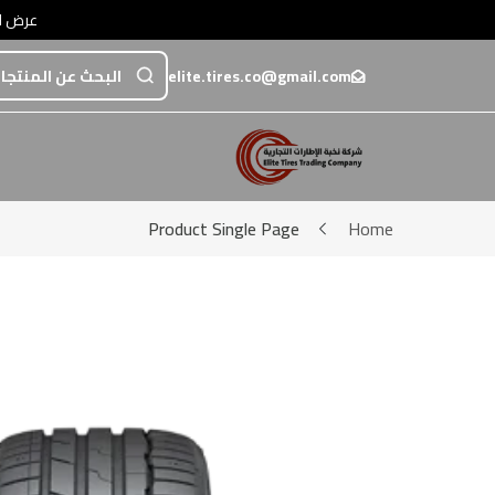
عرض اضافي خصم 5% عند الدفع تحويل أو عبر💳 مدى / فيزا / ماستركارد • عرض اضافي خصم 5% عند الدفع تحويل أ
elite.tires.co@gmail.com
Product Single Page
Home