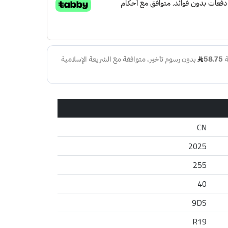
CN
2025
255
40
9DS
R19