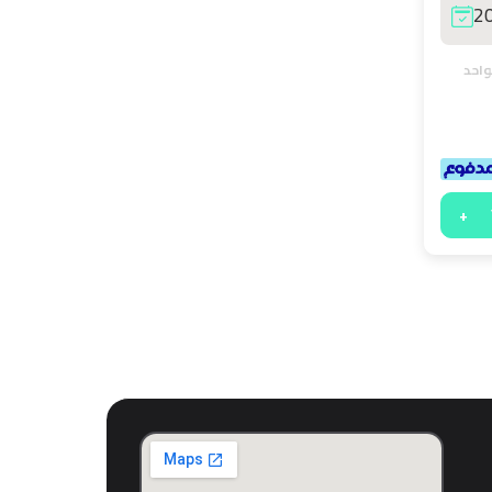
2
لواحد
+