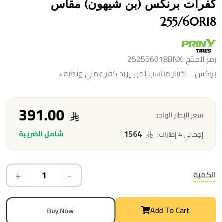
كفرات برنكس (بن شيهون) مقاس
255/60R18
رمز المنتج :252556018BNX
برنكس… اختيار مناسب لمن يريد كفر عملي ونظيف.
391.00
سعر الإطار الواحد
1564
شامل الضريبة
إجمالي 4 إطارات:
+
-
الكمية
Add To Cart
Buy Now