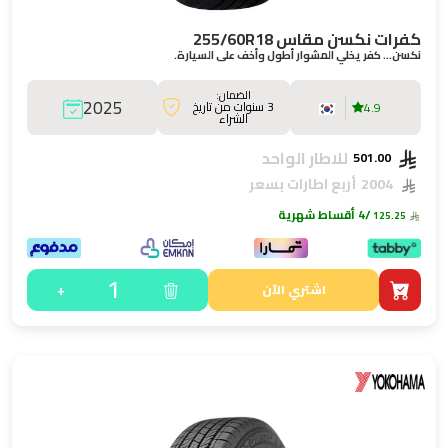
كفرات نكسن مقاس 255/60R18
نكسن… كفر يخلي المشوار أطول وأخف على السيارة.
الضمان:
2025
3 سنوات من تاريخ
4.9
الشراء
للاطار الواحد
501.00
2004
أربع اطارات بسعر
/4 أقساط شهرية
125.25
1
+
اشتري الآن