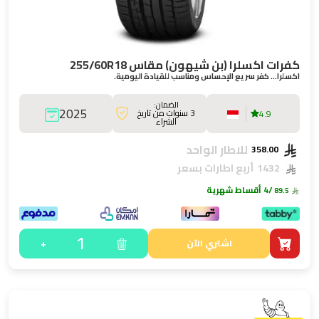
كفرات اكسلرا (بن شيهون) مقاس 255/60R18
اكسلرا… كفر سريع الإحساس ومناسب للقيادة اليومية.
الضمان:
2025
3 سنوات من تاريخ
4.9
الشراء
للاطار الواحد
358.00
1432
أربع اطارات بسعر
/4 أقساط شهرية
89.5
1
+
اشتري الآن