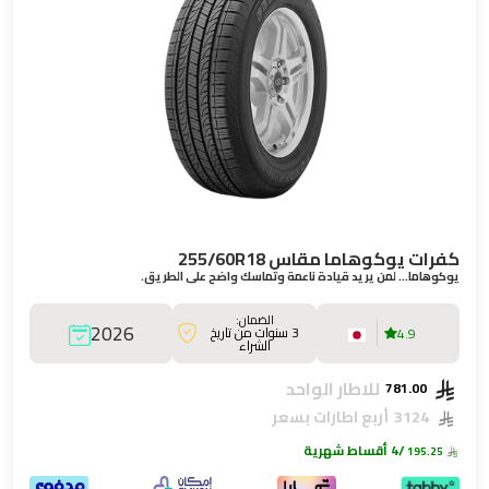
كفرات يوكوهاما مقاس 255/60R18
يوكوهاما… لمن يريد قيادة ناعمة وتماسك واضح على الطريق.
الضمان:
2026
3 سنوات من تاريخ
4.9
الشراء
للاطار الواحد
781.00
3124
أربع اطارات بسعر
/4 أقساط شهرية
195.25