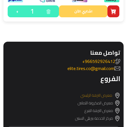
1
+
اشتري الآن
تواصل معنا
966592926412+
elite.tires.co@gmail.com
الفروع
معرض النزهة الرئيسي
معرض المكرونة الثمانين
معرض النزهة الفرع
مركز الخدمة بيريللي الستين