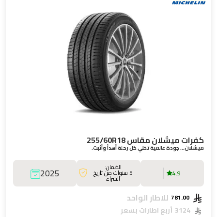
كفرات ميشلان مقاس 255/60R18
ميشلان… جودة عالمية تخلي كل رحلة أهدأ وأثبت.
الضمان:
2025
5 سنوات من تاريخ
4.9
الشراء
للاطار الواحد
781.00
3124
أربع اطارات بسعر