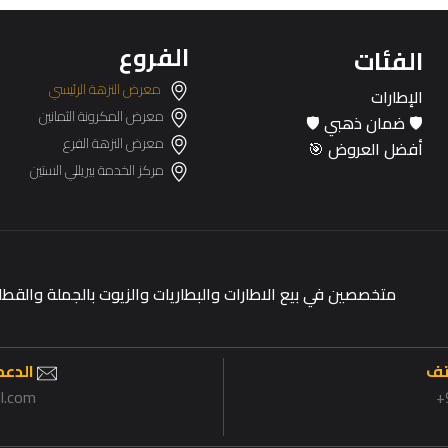
الفروع
الفئات
معرض النزهة الرئيسي
الإطارات
معرض المكرونة الثمانين
🛡️ ضمان ذهبي 🛡️
معرض النزهة الفرع
أفضل العروض 🎯
مركز الخدمة بيريللي الستين
متخصصين في بيع الاطارات والبطاريات والزيوت بالجملة وال
تف
الدعم 
il.com