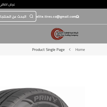
عرض اضافي خصم 5% عند الدفع تحويل أو عبر💳 مدى / فيزا / ماستركارد • عرض اضافي خصم 5% عند الدفع تحويل أو عبر💳 مدى / فيزا / ماستركارد
elite.tires.co@gmail.com
Product Single Page
Home