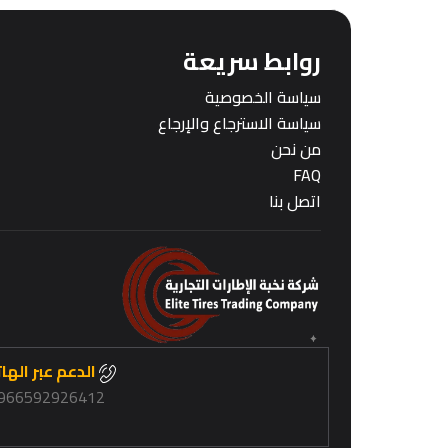
روابط سريعة
سياسة الخصوصية
سياسة الاسترجاع والإرجاع
من نحن
FAQ
اتصل بنا
الدعم عبر الها
966592926412+