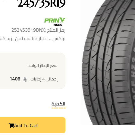
245/35R19
رمز المنتج :252453519BNX
برنكس… اختيار مناسب لمن يريد ك
سعر الإطار الواحد
1408
إجمالي 4 إطارات:
الكمية
Add To Cart