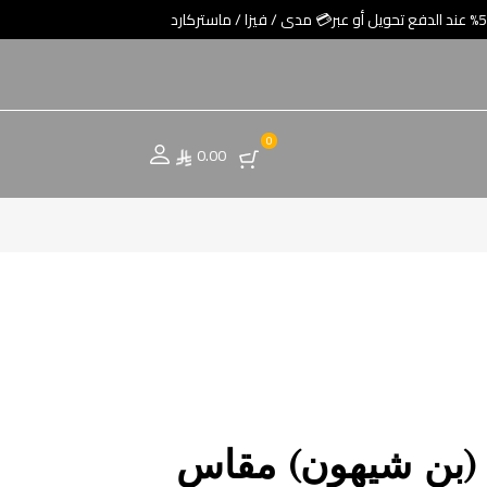
0
0.00
(بن شيهون) مقاس