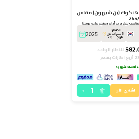
هنكوك (بن شيهون) مقاس
245
سب لمن يريد أداء يعتمد عليه يوميًا
.
الضمان:
2025
5 سنوات من
تاريخ الشراء
للاطار الواحد
أربع اطارات بسعر
هرية
1
+
اشتري الآن