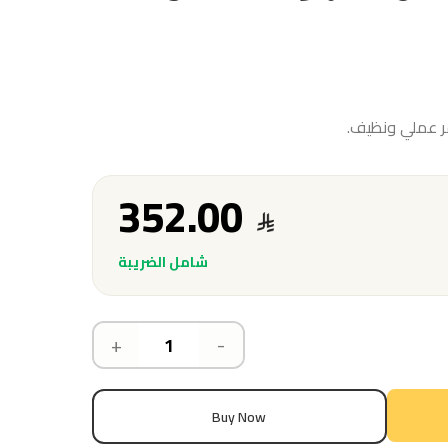
فر عملي ونظيف.
352.00
شامل الضريبة
+
-
Buy Now