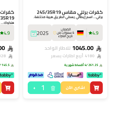
كفرات برللي مقاس 245/35R19
كفرات 
/35R19
برللي… اسم إيطالي يعطي الطريق هيبة مختلفة.
هنكوك… منا
وعلى الخط
الضمان:
4.9
2025
4.9
4 سننوات من
تاريخ الشراء
582.00
1045.00
للاطار الواحد
4180
أربع اطارات بسعر
2328
261.25
/4 أقساط شهرية
145.5
/4 أقساط ش
1
+
اشتري الآن