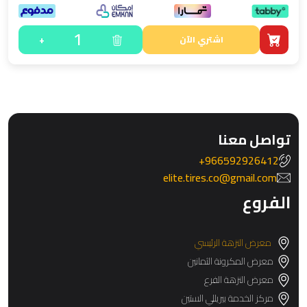
1
+
اشتري الآن
تواصل معنا
966592926412+
elite.tires.co@gmail.com
الفروع
معرض النزهة الرئيسي
معرض المكرونة الثمانين
معرض النزهة الفرع
مركز الخدمة بيريللي الستين