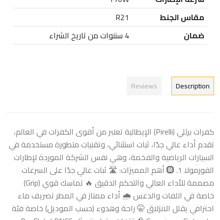
مقاس الجنط
R21
ضمان
4 سننوات من تاريخ الشراء
Reviews
Description
كفرات برللي (Pirelli) الإيطالية تعتبر من أقوى الكفرات في العالم،
تقدم أداء عالي جدًا، ثبات استثنائي، وتقنيات متطورة مستخدمة في
السيارات الرياضية والفخمة، وهي نفس الشركة الموردة لإطارات
الفورمولا 1. 🛞 أهم المميزات: 🛣️ ثبات عالي جدًا على السرعات
مصممة للأداء العالي والتحكم الدقيق 🔥 تماسك قوي (Grip)
خاصة في اللفات والدعس 🌧️ أداء ممتاز في المطر تصريف ماء
احترافي يقلل الانزلاق 🤫 راحة وهدوء (حسب الموديل) خاصة فئة