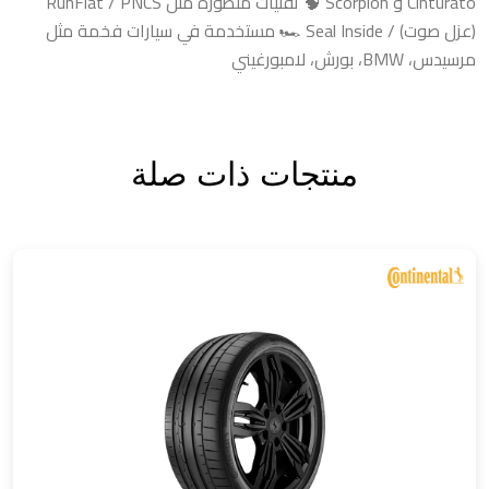
Cinturato و Scorpion 🧠 تقنيات متطورة مثل RunFlat / PNCS
(عزل صوت) / Seal Inside 🏎️ مستخدمة في سيارات فخمة مثل
مرسيدس، BMW، بورش، لامبورغيني
منتجات ذات صلة