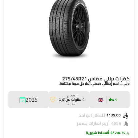
كفرات برللي مقاس 275/45R21
برللي… اسم إيطالي يعطي الطريق هيبة مختلفة.
الضمان:
2025
4 سننوات من تاريخ
4.9
الشراء
للاطار الواحد
1139.00
4556
أربع اطارات بسعر
/4 أقساط شهرية
284.75