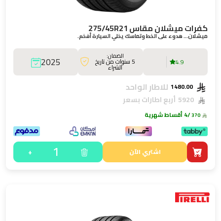
كفرات ميشلان مقاس 275/45R21
ميشلان… هدوء على الخط وتماسك يخلي السيارة أفخم.
الضمان:
2025
5 سنوات من تاريخ
4.9
الشراء
للاطار الواحد
1480.00
5920
أربع اطارات بسعر
/4 أقساط شهرية
370
1
+
اشتري الآن