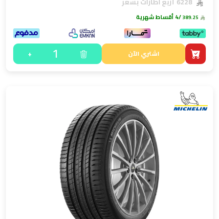
6228
أربع اطارات بسعر
/4 أقساط شهرية
389.25
1
+
اشتري الآن