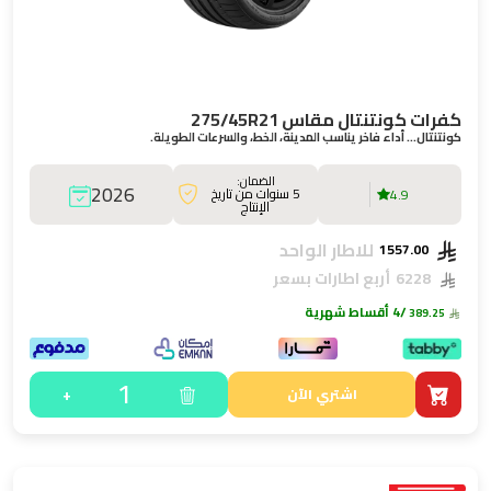
كفرات كونتنتال مقاس 275/45R21
كونتنتال… أداء فاخر يناسب المدينة، الخط، والسرعات الطويلة.
الضمان:
2026
5 سنوات من تاريخ
4.9
الإنتاج
للاطار الواحد
1557.00
6228
أربع اطارات بسعر
/4 أقساط شهرية
389.25
1
+
اشتري الآن