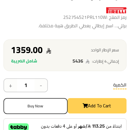
رمز المنتج :252754521PRL110W
برللي… اسم إيطالي يعطي الطريق هيبة مختلفة.
1359.00
سعر الإطار الواحد
5436
شامل الضريبة
إجمالي 4 إطارات:
+
-
الكمية
Add To Cart
Buy Now