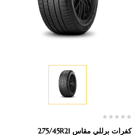
كفرات برللي مقاس 275/45R21