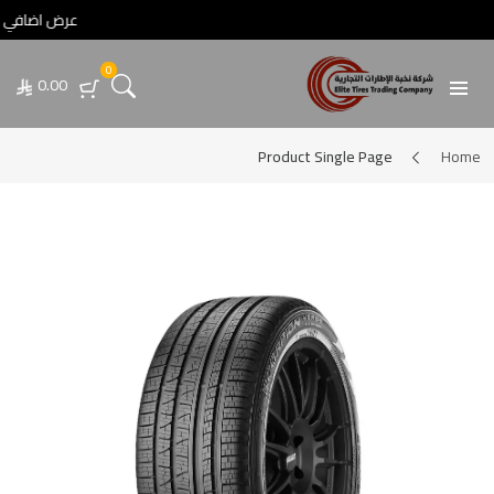
عرض اضافي خصم 5% عند الدفع تحويل أو عبر💳 مدى / فيزا / ماستركارد • عرض اضافي خصم 5% عند الدفع تحويل أو عبر💳 مدى / فيزا / ماستركارد
0
0.00
Product Single Page
Home