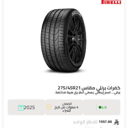
كفرات برللي مقاس 275/45R21
برللي… اسم إيطالي يعطي الطريق هيبة مختلفة.
الضمان:
2025
4 سننوات من تاريخ
4.9
الشراء
للاطار الواحد
1557.00