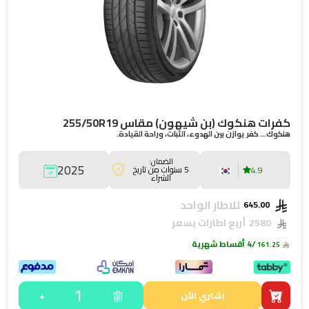
كفرات هنكوك (بن شيهون) مقاس 255/50R19
هنكوك… كفر يوازن بين الهدوء، الثبات، وراحة القيادة.
الضمان:
2025
5 سنوات من تاريخ
4.9
الشراء
للاطار الواحد
645.00
2580
أربع اطارات بسعر
/4 أقساط شهرية
161.25
1
+
اشتري الآن