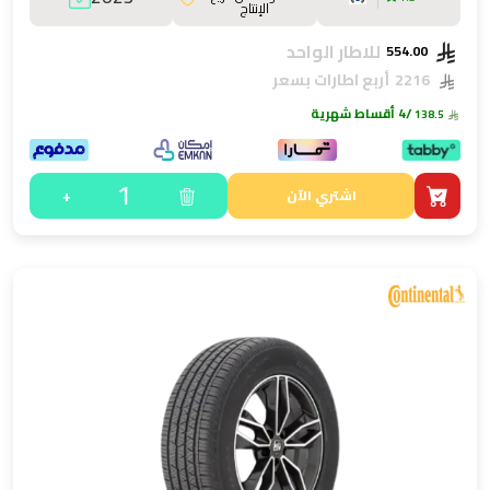
الإنتاج
للاطار الواحد
554.00
2216
أربع اطارات بسعر
/4 أقساط شهرية
138.5
1
+
اشتري الآن