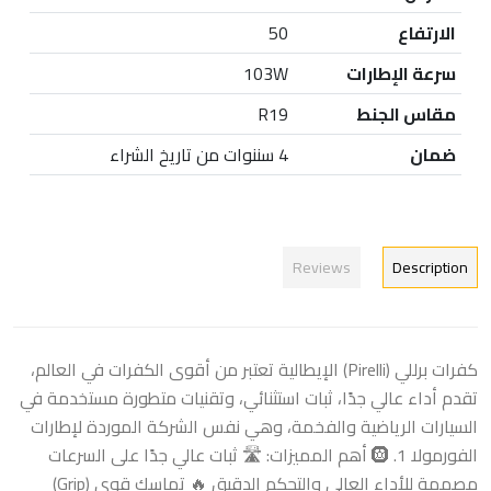
الارتفاع
50
سرعة الإطارات
103W
مقاس الجنط
R19
ضمان
4 سننوات من تاريخ الشراء
Reviews
Description
كفرات برللي (Pirelli) الإيطالية تعتبر من أقوى الكفرات في العالم،
تقدم أداء عالي جدًا، ثبات استثنائي، وتقنيات متطورة مستخدمة في
السيارات الرياضية والفخمة، وهي نفس الشركة الموردة لإطارات
الفورمولا 1. 🛞 أهم المميزات: 🛣️ ثبات عالي جدًا على السرعات
مصممة للأداء العالي والتحكم الدقيق 🔥 تماسك قوي (Grip)