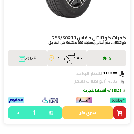
كفرات كونتنتال مقاس 255/50R19
كونتنتال… كفر ألماني يعطيك ثقة مختلفة على الطريق.
الضمان:
2025
5 سنوات من تاريخ
4.9
الإنتاج
للاطار الواحد
1133.00
4532
أربع اطارات بسعر
/4 أقساط شهرية
283.25
1
+
اشتري الآن