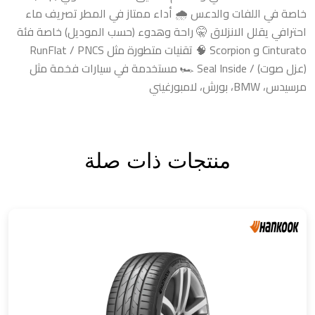
خاصة في اللفات والدعس 🌧️ أداء ممتاز في المطر تصريف ماء
احترافي يقلل الانزلاق 🤫 راحة وهدوء (حسب الموديل) خاصة فئة
Cinturato و Scorpion 🧠 تقنيات متطورة مثل RunFlat / PNCS
(عزل صوت) / Seal Inside 🏎️ مستخدمة في سيارات فخمة مثل
مرسيدس، BMW، بورش، لامبورغيني
منتجات ذات صلة