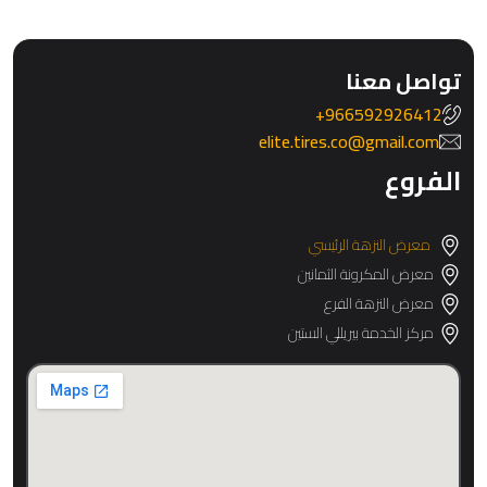
تواصل معنا
966592926412+
elite.tires.co@gmail.com
الفروع
معرض النزهة الرئيسي
معرض المكرونة الثمانين
معرض النزهة الفرع
مركز الخدمة بيريللي الستين