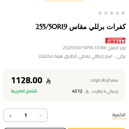
كفرات برللي مقاس 255/50R19
رمز المنتج :252555019PRL103W
برللي… اسم إيطالي يعطي الطريق هيبة مختلفة.
1128.00
سعر الإطار الواحد
4512
شامل الضريبة
إجمالي 4 إطارات:
+
-
الكمية