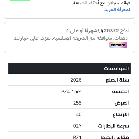
المواصفات
سنة الصنع
2026
الدعسة
PZ4 * ncs
العرض
255
الارتفاع
40
سرعة الإطارات
102Y
مقاس الجنط
R21