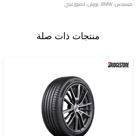
مرسيدس، BMW، بورش، لامبورغيني
منتجات ذات صلة