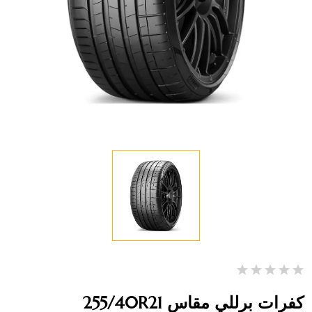
كفرات برللي مقاس 255/40R21