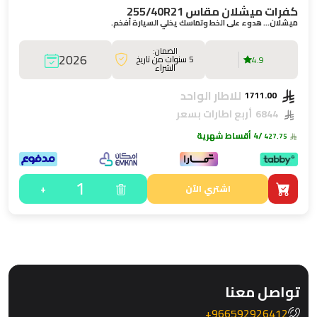
كفرات ميشلان مقاس 255/40R21
ميشلان… هدوء على الخط وتماسك يخلي السيارة أفخم.
الضمان:
2026
5 سنوات من تاريخ
4.9
الشراء
للاطار الواحد
1711.00
6844
أربع اطارات بسعر
/4 أقساط شهرية
427.75
1
+
اشتري الآن
تواصل معنا
966592926412+