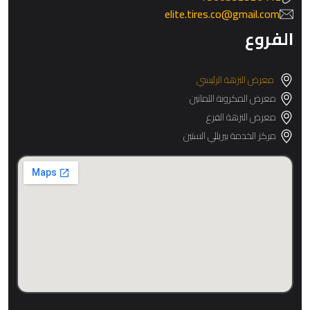
elite.tires.co@gmail.com
الفروع
معرض النزهة الرئيسي
معرض المكرونة الثمانين
معرض النزهة الفرع
مركز الخدمة بيريللي الستين