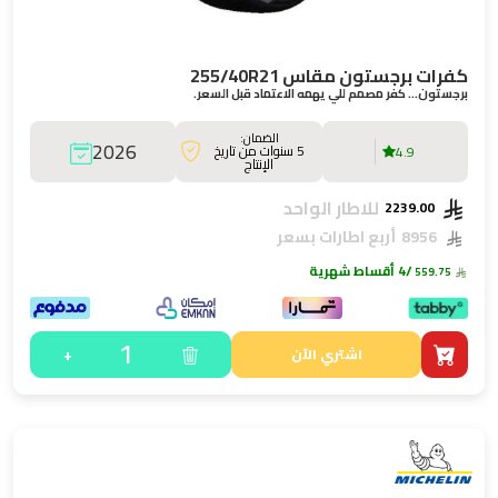
كفرات برجستون مقاس 255/40R21
برجستون… كفر مصمم للي يهمه الاعتماد قبل السعر.
الضمان:
2026
5 سنوات من تاريخ
4.9
الإنتاج
للاطار الواحد
2239.00
8956
أربع اطارات بسعر
/4 أقساط شهرية
559.75
1
+
اشتري الآن