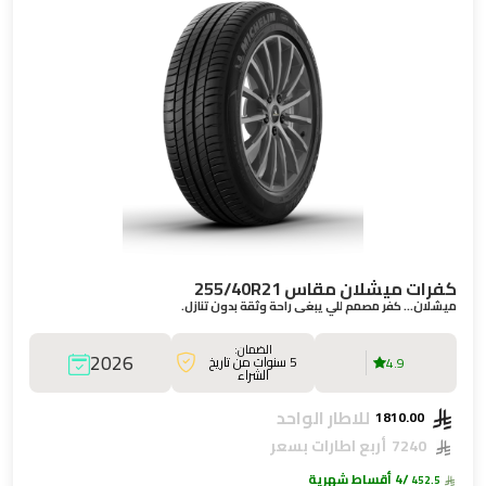
كفرات ميشلان مقاس 255/40R21
ميشلان… كفر مصمم للي يبغى راحة وثقة بدون تنازل.
الضمان:
2026
5 سنوات من تاريخ
4.9
الشراء
للاطار الواحد
1810.00
7240
أربع اطارات بسعر
/4 أقساط شهرية
452.5