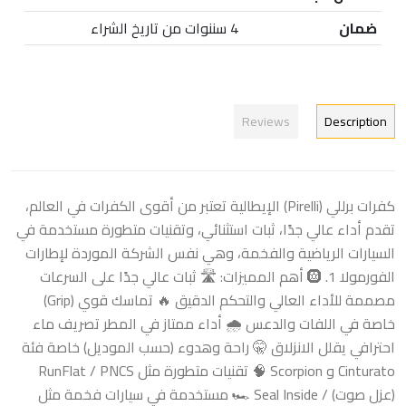
ضمان
4 سننوات من تاريخ الشراء
Reviews
Description
كفرات برللي (Pirelli) الإيطالية تعتبر من أقوى الكفرات في العالم،
تقدم أداء عالي جدًا، ثبات استثنائي، وتقنيات متطورة مستخدمة في
السيارات الرياضية والفخمة، وهي نفس الشركة الموردة لإطارات
الفورمولا 1. 🛞 أهم المميزات: 🛣️ ثبات عالي جدًا على السرعات
مصممة للأداء العالي والتحكم الدقيق 🔥 تماسك قوي (Grip)
خاصة في اللفات والدعس 🌧️ أداء ممتاز في المطر تصريف ماء
احترافي يقلل الانزلاق 🤫 راحة وهدوء (حسب الموديل) خاصة فئة
Cinturato و Scorpion 🧠 تقنيات متطورة مثل RunFlat / PNCS
(عزل صوت) / Seal Inside 🏎️ مستخدمة في سيارات فخمة مثل