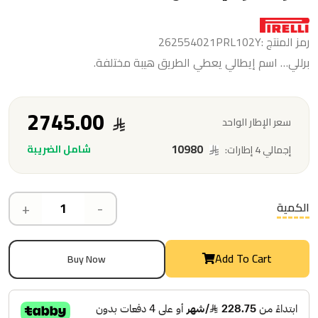
رمز المنتج :262554021PRL102Y
برللي… اسم إيطالي يعطي الطريق هيبة مختلفة.
2745.00
سعر الإطار الواحد
10980
شامل الضريبة
إجمالي 4 إطارات:
+
-
الكمية
Add To Cart
Buy Now