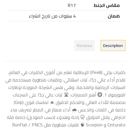
مقاس الجنط
R17
ضمان
4 سننوات من تاريخ الشراء
Reviews
Description
كفرات برللي (Pirelli) الإيطالية تعتبر من أقوى الكفرات في العالم،
تقدم أداء عالي جدًا، ثبات استثنائي، وتقنيات متطورة مستخدمة في
السيارات الرياضية والفخمة، وهي نفس الشركة الموردة لإطارات
الفورمولا 1. 🛞 أهم المميزات: 🛣️ ثبات عالي جدًا على السرعات
مصممة للأداء العالي والتحكم الدقيق 🔥 تماسك قوي (Grip)
خاصة في اللفات والدعس 🌧️ أداء ممتاز في المطر تصريف ماء
احترافي يقلل الانزلاق 🤫 راحة وهدوء (حسب الموديل) خاصة فئة
Cinturato و Scorpion 🧠 تقنيات متطورة مثل RunFlat / PNCS