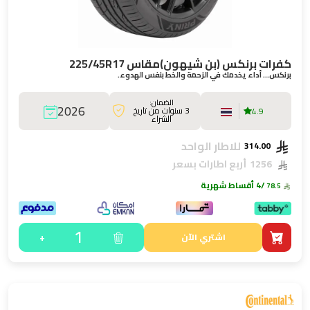
كفرات برنكس (بن شيهون)مقاس 225/45R17
برنكس… أداء يخدمك في الزحمة والخط بنفس الهدوء.
الضمان:
2026
3 سنوات من تاريخ
4.9
الشراء
للاطار الواحد
314.00
1256
أربع اطارات بسعر
/4 أقساط شهرية
78.5
1
+
اشتري الآن