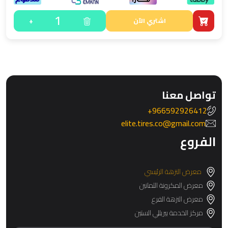
1
+
اشتري الآن
تواصل معنا
966592926412+
elite.tires.co@gmail.com
الفروع
معرض النزهة الرئيسي
معرض المكرونة الثمانين
معرض النزهة الفرع
مركز الخدمة بيريللي الستين