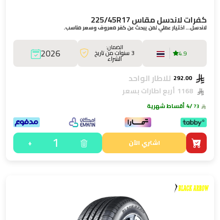
كفرات لاندسل مقاس 225/45R17
لاندسل… اختيار عملي لمن يبحث عن كفر معروف وسعر مناسب.
الضمان:
2026
3 سنوات من تاريخ
4.9
الشراء
للاطار الواحد
292.00
1168
أربع اطارات بسعر
/4 أقساط شهرية
73
1
+
اشتري الآن