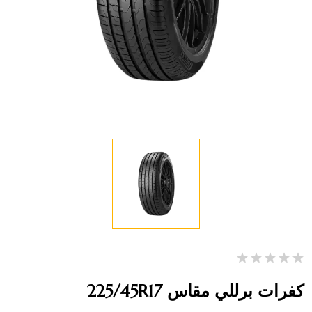
كفرات برللي مقاس 225/45R17