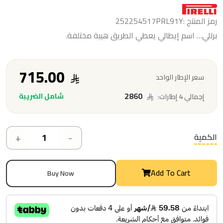
رمز المنتج :252254517PRL91Y
برللي… اسم إيطالي يعطي الطريق هيبة مختلفة.
715.00
سعر الإطار الواحد
2860
شامل الضريبة
إجمالي 4 إطارات:
+
-
الكمية
Add To Cart
Buy Now