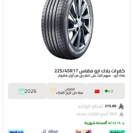
كفرات بلاك ارو مقاس 225/45R17
بلاك أرو… سهم ثابت على الطريق من أول مشوار.
الضمان:
2026
4.9
سنة من تاريخ الشراء
للاطار الواحد
215.00
860
أربع اطارات بسعر
/4 أقساط شهرية
53.75