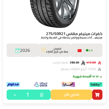
كفرات ميليفر مقاس 275/50R21
ميليفر… أداء بسيط وواضح يخدمك في المدينة والخط.
الضمان:
2026
4.9
سنة من تاريخ الشراء
415.00
380.00
للاطار الواحد
1520
أربع اطارات بسعر
/4 أقساط شهرية
95
1
+
اشتري الآن