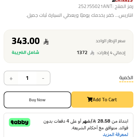
رمز المنتج :252755021ANT
انتاريس… كفر يخدمك يوميًا ويعطي السيارة ثبات جميل.
343.00
سعر الإطار الواحد
1372
شامل الضريبة
إجمالي 4 إطارات:
+
-
الكمية
Add To Cart
Buy Now