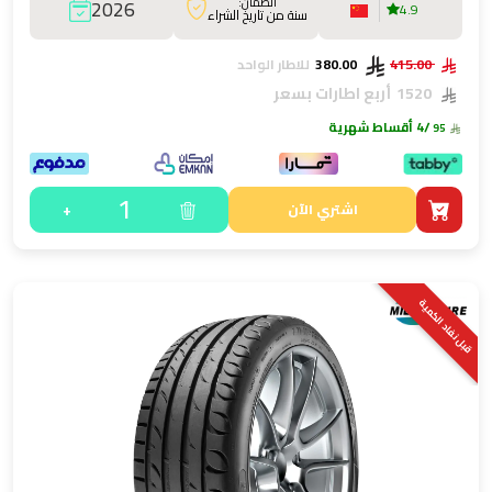
الضمان:
2026
4.9
سنة من تاريخ الشراء
415.00
380.00
للاطار الواحد
1520
أربع اطارات بسعر
/4 أقساط شهرية
95
1
+
اشتري الآن
قبل نفاد الكمية