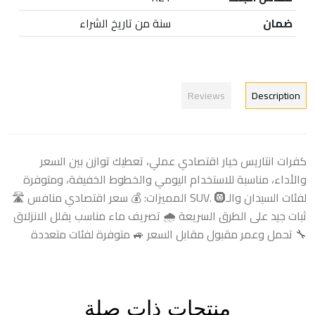
ضمان
سنة من تاريخ الشراء
Reviews
Description
كفرات انتاريس خيار اقتصادي عملي، تعطيك توازن بين السعر
والأداء، مناسبة للاستخدام اليومي والخطوط الخفيفة، ومتوفرة
لفئات السيدان والـSUV. 🛞 المميزات: 💰 سعر اقتصادي منافس 🛣️
ثبات جيد على الطرق السريعة 🌧️ تصريف ماء مناسب يقلل الانزلاق
🔧 تحمل وعمر مقبول مقابل السعر 🚙 متوفرة لفئات متعددة
منتجات ذات صلة