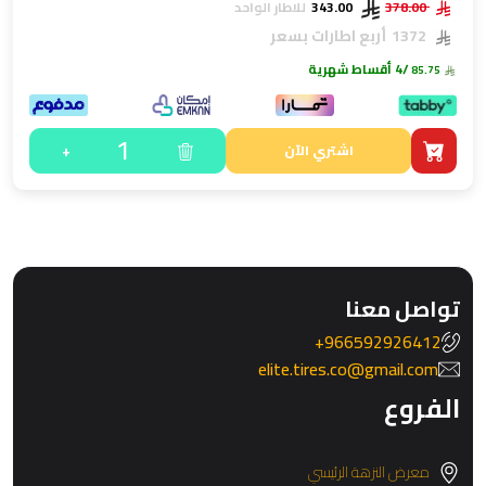
378.00
343.00
للاطار الواحد
1372
أربع اطارات بسعر
/4 أقساط شهرية
85.75
1
+
اشتري الآن
تواصل معنا
966592926412+
elite.tires.co@gmail.com
الفروع
معرض النزهة الرئيسي